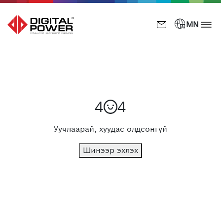
󰎅

MN
4
4
Уучлаарай, хуудас олдсонгүй
Шинээр эхлэх