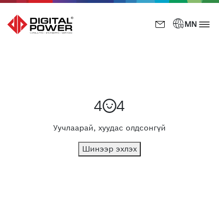
󰎅

MN
4
4
Уучлаарай, хуудас олдсонгүй
Шинээр эхлэх